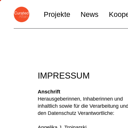
Projekte
News
Koope
BEUYS & GIRLS
DAS BLATT
Die Ähnlichkeit im
Unterschied
IMPRESSUM
As x as y
Der Unterschied in
Anschrift
Ähnlichkeit
Herausgeberinnen, Inhaberinnen und
ROSA
inhaltlich sowie für die Verarbeitung un
den Datenschutz Verantwortliche:
Angelika J. Trojnarski