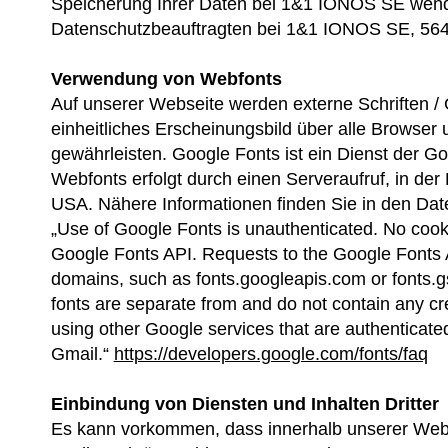
Speicherung Ihrer Daten bei 1&1 IONOS SE wende
Datenschutzbeauftragten bei 1&1 IONOS SE, 56
Verwendung von Webfonts
Auf unserer Webseite werden externe Schriften /
einheitliches Erscheinungsbild über alle Browser
gewährleisten. Google Fonts ist ein Dienst der Go
Webfonts erfolgt durch einen Serveraufruf, in der
USA. Nähere Informationen finden Sie in den Da
„Use of Google Fonts is unauthenticated. No cooki
Google Fonts API. Requests to the Google Fonts 
domains, such as fonts.googleapis.com or fonts.gs
fonts are separate from and do not contain any c
using other Google services that are authenticate
Gmail.“
https://developers.google.com/fonts/faq
Einbindung von Diensten und Inhalten Dritter
Es kann vorkommen, dass innerhalb unserer Webseit