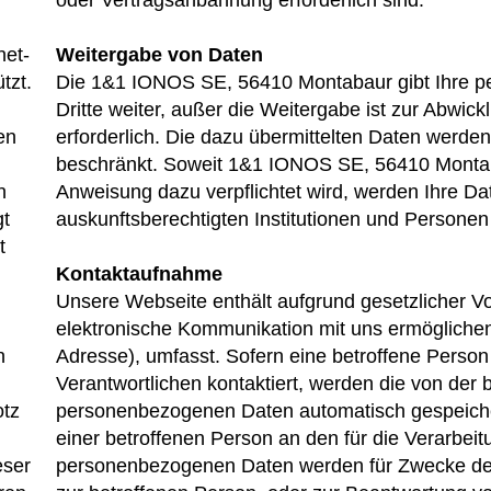
oder Vertragsanbahnung erforderlich sind.
net-
Weitergabe von Daten
tzt.
Die 1&1 IONOS SE, 56410 Montabaur gibt Ihre p
Dritte weiter, außer die Weitergabe ist zur Abwic
en
erforderlich. Die dazu übermittelten Daten werd
beschränkt. Soweit 1&1 IONOS SE, 56410 Montabau
n
Anweisung dazu verpflichtet wird, werden Ihre Da
gt
auskunftsberechtigten Institutionen und Persone
t
Kontaktaufnahme
Unsere Webseite enthält aufgrund gesetzlicher Vo
elektronische Kommunikation mit uns ermöglichen
n
Adresse), umfasst. Sofern eine betroffene Person 
Verantwortlichen kontaktiert, werden die von der 
otz
personenbezogenen Daten automatisch gespeichert
einer betroffenen Person an den für die Verarbeit
eser
personenbezogenen Daten werden für Zwecke de