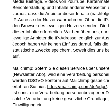
Media-Beiträge, Videos von YouTube, Kartenmate
Berichterstattung und Inhalte anderer Webseiten
voraus, dass die Anbieter dieser Inhalte (nachfolg
IP-Adresse der Nutzer wahrnehmen. Ohne die IP-A
den Browser des jeweiligen Nutzers senden. Die IP
dieser Inhalte erforderlich. Wir bemühen uns, nur
jeweilige Anbieter die IP-Adresse lediglich zur Au
Jedoch haben wir keinen Einfluss darauf, falls die 
statistische Zwecke speichern. Soweit dies uns be
auf.
Mailchimp: Sofern Sie diesen Service über unse
(Newsletter-Abo), wird eine Verarbeitung persone
werden DSGVO-konform auf Mailchimp gespeichert
erfahren Sie hier:
https://mailchimp.com/de/gdpr/
.
Ist sonst eine Verarbeitung personenbezogener Da
solche Verarbeitung keine gesetzliche Grundlage, 
Einwilligung ein.